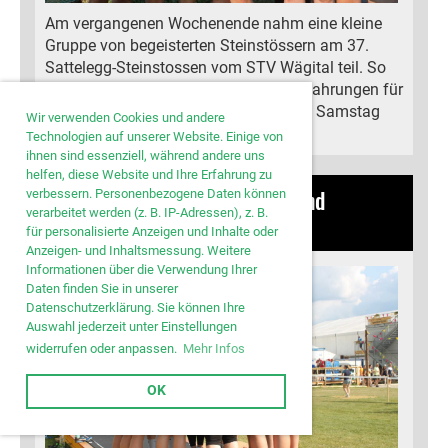
Am vergangenen Wochenende nahm eine kleine
Gruppe von begeisterten Steinstössern am 37.
Sattelegg-Steinstossen vom STV Wägital teil. So
konnten wir nochmals gemeinsam Erfahrungen für
die Schweizer Meisterschaft nächsten Samstag
Wir verwenden Cookies und andere
sammeln.
Technologien auf unserer Website. Einige von
ihnen sind essenziell, während andere uns
helfen, diese Website und Ihre Erfahrung zu
Zürcher Kantonalturnfest Wyland
verbessern. Personenbezogene Daten können
verarbeitet werden (z. B. IP-Adressen), z. B.
26.06.2023
, Bamert Lea
für personalisierte Anzeigen und Inhalte oder
Anzeigen- und Inhaltsmessung. Weitere
Informationen über die Verwendung Ihrer
Daten finden Sie in unserer
Datenschutzerklärung. Sie können Ihre
Auswahl jederzeit unter Einstellungen
widerrufen oder anpassen.
Mehr Infos
OK