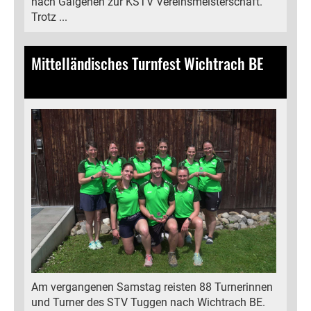
nach Galgenen zur KSTV Vereinsmeisterschaft.
Trotz ...
Mittelländisches Turnfest Wichtrach BE
04.06.2025
, Bamert Lea
Am vergangenen Samstag reisten 88 Turnerinnen
und Turner des STV Tuggen nach Wichtrach BE.