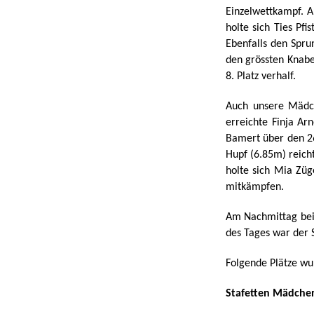
Einzelwettkampf. A
holte sich Ties Pfi
Ebenfalls den Spru
den grössten Knabe
8. Platz verhalf.
Auch unsere Mädch
erreichte Finja Ar
Bamert über den 26
Hupf (6.85m) reich
holte sich Mia Züg
mitkämpfen.
Am Nachmittag bei 
des Tages war der 
Folgende Plätze wu
Stafetten Mädche