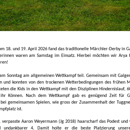
18. und 19. April 2026 fand das traditionelle Märchler-Derby in Ga
erinnen waren am Samstag im Einsatz. Hierbei möchten wir Arya
eren!
am Sonntag am allgemeinen Wettkampf teil. Gemeinsam mit Galgen
n und konnten von den trockenen Wetterbedingungen des frühen Mo
teten die Kids in den Wettkampf mit den Disziplinen Hindernislauf, 6
 ihr Können. Nach dem Wettkampf gab es genügend Zeit für Ges
e bei gemeinsamen Spielen, wie gross der Zusammenhalt der Tuggne
pfplatz ist.
1 verpasste Aaron Weyermann (Jg 2018) haarscharf das Podest und 
d undankbarer 4. Damit holte er die beste Platzierung unser