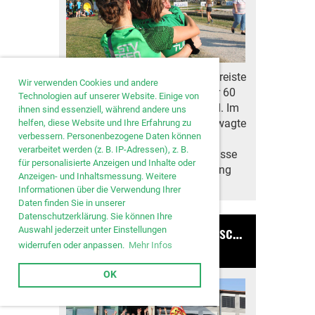
Am vergangenen Wochenende reiste
Wir verwenden Cookies und andere
der Turnverein Tuggen mit über 60
Technologien auf unserer Website. Einige von
Turnenden ins Bernermittelland. Im
ihnen sind essenziell, während andere uns
dreiteiligen Vereinswettkampf wagte
helfen, diese Website und Ihre Erfahrung zu
verbessern. Personenbezogene Daten können
sich die Turnerschar mit 70
verarbeitet werden (z. B. IP-Adressen), z. B.
Einsätzen in die erste Stärkeklasse
für personalisierte Anzeigen und Inhalte oder
und wurde mit dem zweiten Rang
Anzeigen- und Inhaltsmessung. Weitere
belohnt.
Informationen über die Verwendung Ihrer
Daten finden Sie in unserer
Datenschutzerklärung. Sie können Ihre
Kantonale Vereinsmeisterschaft in Wangen SZ
Auswahl jederzeit unter Einstellungen
widerrufen oder anpassen.
Mehr Infos
28.05.2023
, Bamert Lea
OK