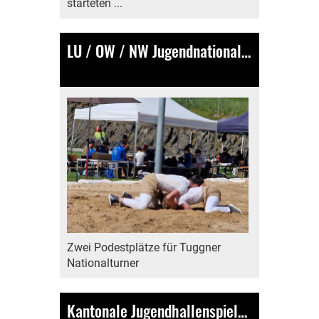
starteten ...
LU / OW / NW Jugendnationalturntag in Kerns
13.04.2025
, Bamert Lea
Zwei Podestplätze für Tuggner
Nationalturner
Kantonale Jugendhallenspiele in Tuggen