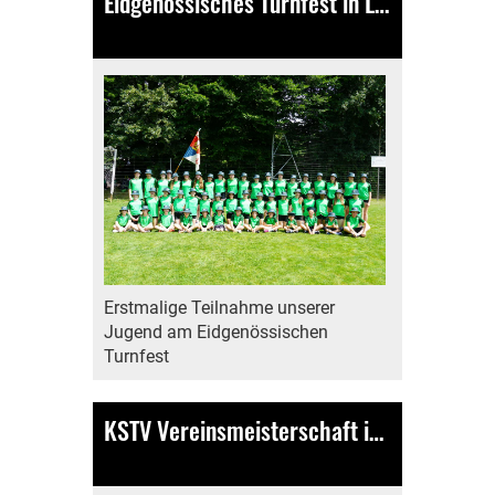
Eidgenössisches Turnfest in Lausanne
17.06.2025
, Bamert Lea
Erstmalige Teilnahme unserer
Jugend am Eidgenössischen
Turnfest
KSTV Vereinsmeisterschaft in Galgenen – Ein Tag voller Emotionen, Teamgeist und tollen Leistungen
09.06.2025
, Bamert Lea