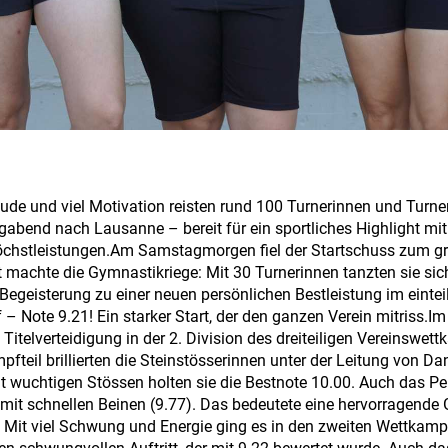
eude und viel Motivation reisten rund 100 Turnerinnen und Turne
abend nach Lausanne – bereit für ein sportliches Highlight mi
chstleistungen.Am Samstagmorgen fiel der Startschuss zum g
 machte die Gymnastikriege: Mit 30 Turnerinnen tanzten sie sic
Begeisterung zu einer neuen persönlichen Bestleistung im eintei
– Note 9.21! Ein starker Start, der den ganzen Verein mitriss.Im
 Titelverteidigung in der 2. Division des dreiteiligen Vereinswe
fteil brillierten die Steinstösserinnen unter der Leitung von Da
t wuchtigen Stössen holten sie die Bestnote 10.00. Auch das Pe
mit schnellen Beinen (9.77). Das bedeutete eine hervorragende
 Mit viel Schwung und Energie ging es in den zweiten Wettkamp