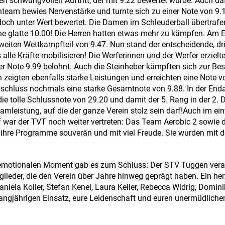
nen schwungvollen Auftritt, der mit 9.22 bewertet wurde. Auch da
team bewies Nervenstärke und turnte sich zu einer Note von 9.1
ch unter Wert bewertet. Die Damen im Schleuderball übertrafen
ine glatte 10.00! Die Herren hatten etwas mehr zu kämpfen. Am E
zweiten Wettkampfteil von 9.47. Nun stand der entscheidende, dr
alle Kräfte mobilisieren! Die Werferinnen und der Werfer erzielt
r Note 9.99 belohnt. Auch die Steinheber kämpften sich zur Bes
 zeigten ebenfalls starke Leistungen und erreichten eine Note v
schluss nochmals eine starke Gesamtnote von 9.88. In der En
ie tolle Schlussnote von 29.20 und damit der 5. Rang in der 2. D
mleistung, auf die der ganze Verein stolz sein darf!Auch im ein
 war der TVT noch weiter vertreten: Das Team Aerobic 2 sowie
 ihre Programme souverän und mit viel Freude. Sie wurden mit 
emotionalen Moment gab es zum Schluss: Der STV Tuggen vera
glieder, die den Verein über Jahre hinweg geprägt haben. Ein her
iela Koller, Stefan Kenel, Laura Keller, Rebecca Widrig, Domin
langjährigen Einsatz, eure Leidenschaft und euren unermüdlichen