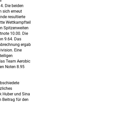
s
4. Die beiden
 sich erneut
nde resultierte
itte Wettkampfteil
en Spitzenweiten
tnote 10.00. Die
on 9.64. Das
dabrechnung ergab
ivision. Eine
teiligen
 das Team Aerobic
den Noten 8.95
bschiedete
zliches
ik Huber und Sina
 Beitrag für den