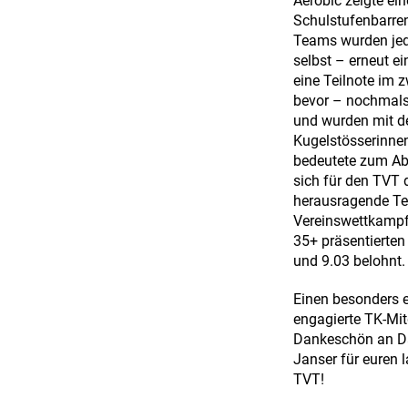
Aerobic zeigte ei
Schulstufenbarren
Teams wurden jedo
selbst – erneut e
eine Teilnote im 
bevor – nochmals 
und wurden mit de
Kugelstösserinnen
bedeutete zum Ab
sich für den TVT d
herausragende Tea
Vereinswettkampf
35+ präsentierten
und 9.03 belohnt.
Einen besonders 
engagierte TK-Mit
Dankeschön an Dan
Janser für euren 
TVT!