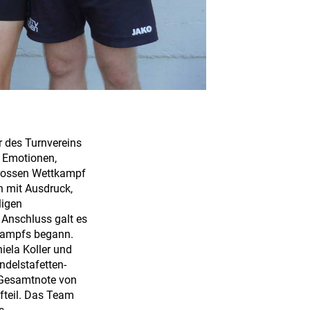
r des Turnvereins
t Emotionen,
rossen Wettkampf
h mit Ausdruck,
ligen
 Anschluss galt es
ttkampfs begann.
niela Koller und
ndelstafetten-
 Gesamtnote von
fteil. Das Team