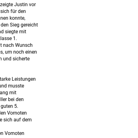
zeigte Justin vor
sich für den
nnen konnte,
 den Sieg gereicht
d siegte mit
lasse 1.
cht nach Wunsch
s, um noch einen
 und sicherte
starke Leistungen
 und musste
rang mit
ler bei den
 guten 5.
 den Vornoten
te sich auf dem
den Vornoten