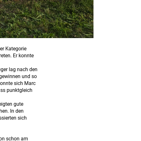
er Kategorie
eten. Er konnte
üger lag nach den
 gewinnen und so
konnte sich Marc
ss punktgleich
eigten gute
hen. In den
sierten sich
ison schon am