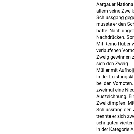
Aargauer National
allem seine Zwei
Schlussgang gegen
musste er den Sch
hätte. Nach ungef
Nachdrücken. Somi
Mit Remo Huber wa
verlaufenen Vorn
Zweig gewinnen z
sich den Zweig
Müller mit Aufhol
In der Leistungsk
bei den Vornoten.
zweimal eine Nied
Auszeichnung. Ei
Zweikämpfen. Mit 
Schlussrang den Z
trennte er sich z
sehr guten vierte
In der Kategorie 