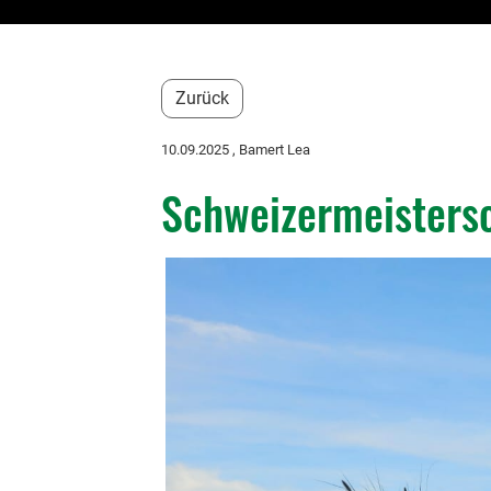
Zurück
10.09.2025
, Bamert Lea
Schweizermeistersc