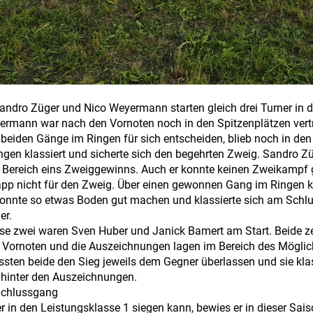
andro Züger und Nico Weyermann starten gleich drei Turner in d
ermann war nach den Vornoten noch in den Spitzenplätzen vertr
 beiden Gänge im Ringen für sich entscheiden, blieb noch in den
en klassiert und sicherte sich den begehrten Zweig. Sandro Z
 Bereich eins Zweiggewinns. Auch er konnte keinen Zweikampf
app nicht für den Zweig. Über einen gewonnen Gang im Ringen 
konnte so etwas Boden gut machen und klassierte sich am Schlu
er.
se zwei waren Sven Huber und Janick Bamert am Start. Beide z
 Vornoten und die Auszeichnungen lagen im Bereich des Möglic
en beide den Sieg jeweils dem Gegner überlassen und sie klas
 hinter den Auszeichnungen.
 Schlussgang
r in den Leistungsklasse 1 siegen kann, bewies er in dieser Sa