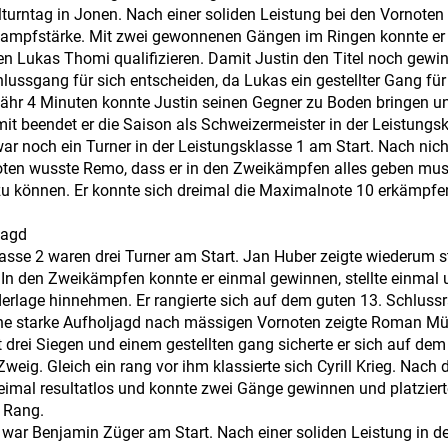
turntag in Jonen. Nach einer soliden Leistung bei den Vornoten 
kampfstärke. Mit zwei gewonnenen Gängen im Ringen konnte er 
 Lukas Thomi qualifizieren. Damit Justin den Titel noch gewi
lussgang für sich entscheiden, da Lukas ein gestellter Gang für
ähr 4 Minuten konnte Justin seinen Gegner zu Boden bringen un
t beendet er die Saison als Schweizermeister in der Leistungsk
r noch ein Turner in der Leistungsklasse 1 am Start. Nach ni
oten wusste Remo, dass er in den Zweikämpfen alles geben mus
u können. Er konnte sich dreimal die Maximalnote 10 erkämpfen
jagd
lasse 2 waren drei Turner am Start. Jan Huber zeigte wiederum 
 In den Zweikämpfen konnte er einmal gewinnen, stellte einmal
erlage hinnehmen. Er rangierte sich auf dem guten 13. Schluss
ne starke Aufholjagd nach mässigen Vornoten zeigte Roman Mül
drei Siegen und einem gestellten gang sicherte er sich auf dem
weig. Gleich ein rang vor ihm klassierte sich Cyrill Krieg. Nach
weimal resultatlos und konnte zwei Gänge gewinnen und platzier
n Rang.
A war Benjamin Züger am Start. Nach einer soliden Leistung in 