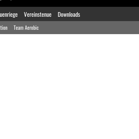
uenriege
Vereinstenue
Downloads
tion
Team Aerobic