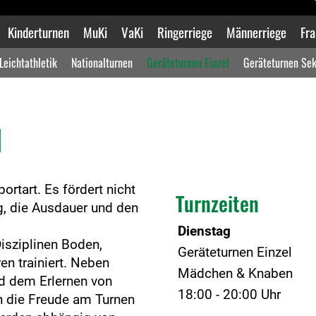
Kinderturnen
MuKi
VaKi
Ringerriege
Männerriege
Fra
Leichtathletik
Nationalturnen
Geräteturnen Einzel
Geräteturnen Sek
l
ortart. Es fördert nicht
Turnzeiten
g, die Ausdauer und den
Dienstag
isziplinen Boden,
Geräteturnen Einzel
en trainiert. Neben
Mädchen & Knaben
d dem Erlernen von
18:00 - 20:00 Uhr
h die Freude am Turnen